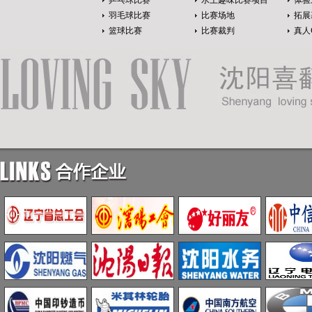
乒乓球比赛
水上趣味比赛项目
体验
羽毛球比赛
比赛场地
拓展
篮球比赛
比赛裁判
真人