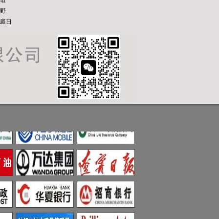
谊
野
庭日