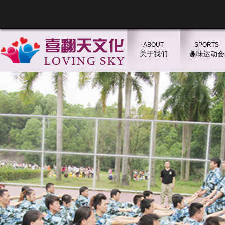
ABOUT
SPORTS
关于我们
趣味运动会