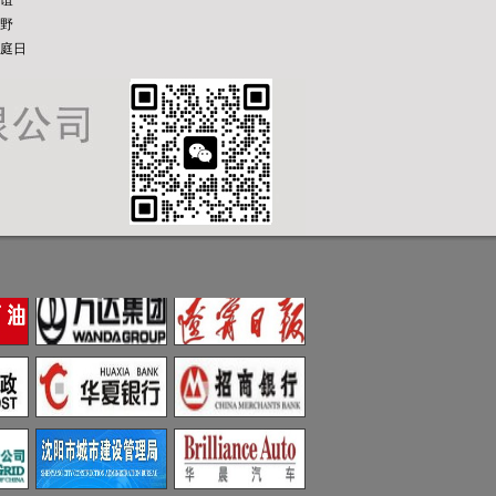
谊
野
庭日