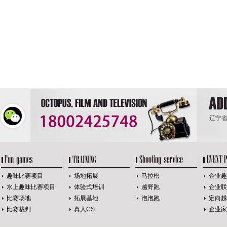
辽宁省
趣味比赛项目
场地拓展
马拉松
企业趣
水上趣味比赛项目
体验式培训
越野跑
企业联
比赛场地
拓展基地
泡泡跑
定向越
比赛裁判
真人CS
企业家