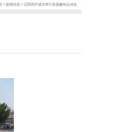
页
>
新闻信息
> 辽阳四中成功举行首届趣味运动会