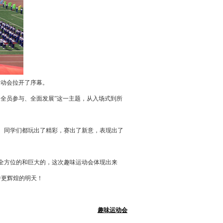
动会拉开了序幕。
、全员参
与、全面发展
”
这一主题，从入场式到所
。同学们都玩出了精彩，赛出了新意，表现出了
全方位的和巨大的，这次趣味运动会体现出来
中更辉煌的明天！
趣味运动会