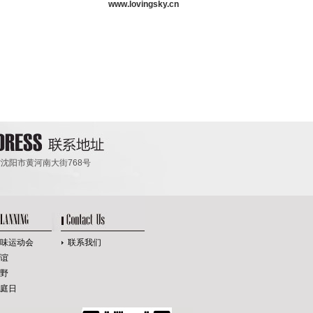
www.lovingsky.cn
沈阳市黄河南大街768号
味运动会
联系我们
谊
野
庭日